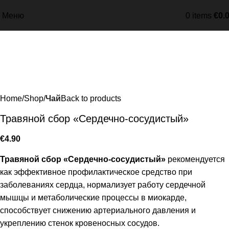
Меню
0
items
€
0.
Home
Shop
Чай
Back to products
Травяной сбор «Сердечно-сосудистый»
€
4.90
Травяной сбор «Сердечно-сосудистый»
рекомендуется
как эффективное профилактическое средство при
заболеваниях сердца, нормализует работу сердечной
мышцы и метаболические процессы в миокарде,
способствует снижению артериального давления и
укреплению стенок кровеносных сосудов.