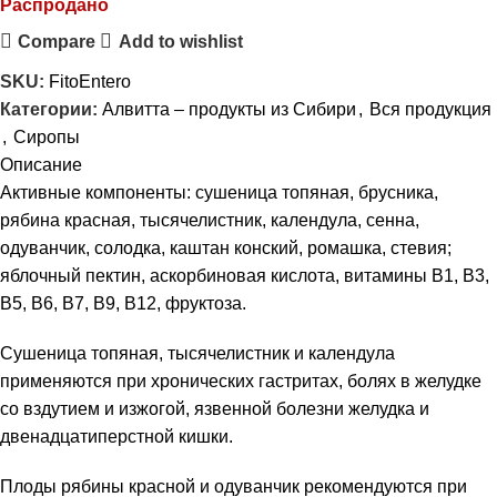
Распродано
Compare
Add to wishlist
SKU:
FitoEntero
Категории:
Алвитта – продукты из Сибири
,
Вся продукция
,
Сиропы
Описание
Активные компоненты: сушеница топяная, брусника,
рябина красная, тысячелистник, календула, сенна,
одуванчик, солодка, каштан конский, ромашка, стевия;
яблочный пектин, аскорбиновая кислота, витамины В1, В3,
В5, В6, В7, В9, В12, фруктоза.
Сушеница топяная, тысячелистник и календула
применяются при хронических гастритах, болях в желудке
со вздутием и изжогой, язвенной болезни желудка и
двенадцатиперстной кишки.
Плоды рябины красной и одуванчик рекомендуются при