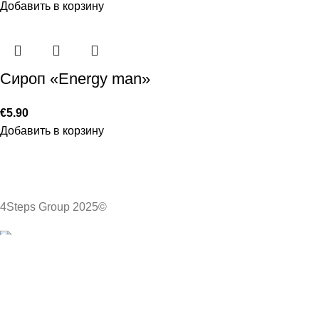
Добавить в корзину
Сироп «Energy man»
€
5.90
Добавить в корзину
4Steps Group 2025©
Meie veebisaidi optimaalseks kasutamiseks kasutame
küpsiseid. Kohaldatavate seaduste mitterikkumiseks vajame
teie selgesõnalist nõusolekut.
Accept