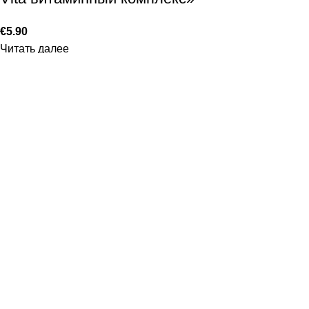
€
5.90
Читать далее
Энтеросгель
€
18.90
Добавить в корзину
4Steps Group 2025©
Meie veebisaidi optimaalseks kasutamiseks kasutame