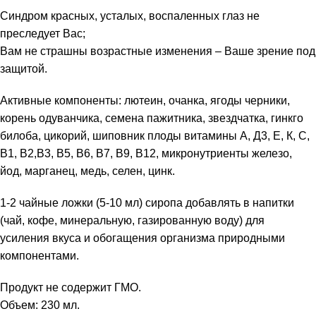
Синдром красных, усталых, воспаленных глаз не
преследует Вас;
Вам не страшны возрастные изменения – Ваше зрение под
защитой.
Активные компоненты: лютеин, очанка, ягоды черники,
корень одуванчика, семена пажитника, звездчатка, гинкго
билоба, цикорий, шиповник плоды витамины А, Д3, Е, К, С,
В1, В2,В3, В5, В6, В7, В9, В12, микронутриенты железо,
йод, марганец, медь, селен, цинк.
1-2 чайные ложки (5-10 мл) сиропа добавлять в напитки
(чай, кофе, минеральную, газированную воду) для
усиления вкуса и обогащения организма природными
компонентами.
Продукт не содержит ГМО.
Объем: 230 мл.