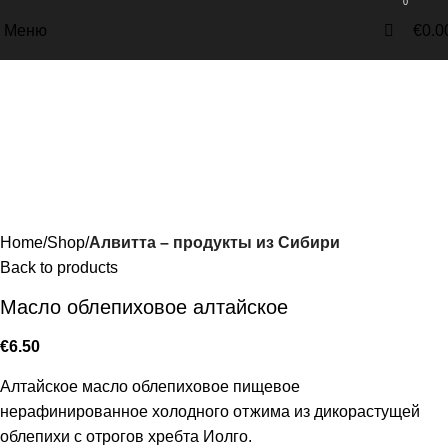
0
Меню
€
0.0
Home
Shop
Алвитта – продукты из Сибири
Back to products
Масло облепиховое алтайское
€
6.50
Алтайское масло облепиховое пищевое
нерафинированное холодного отжима из дикорастущей
облепихи с отрогов хребта Иолго.